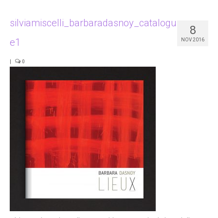
Portfolio
silviamiscelli_barbaradasnoy_catalogu
8
Studio
e1
NOV 2016
Contact
|
0