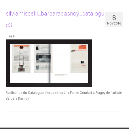
Portfolio
silviamiscelli_barbaradasnoy_catalogu
8
Studio
e3
NOV 2016
Contact
|
0
Réalisation du Catalogue d’exposition à la Ferme Courbet à Flagey de l’artiste
Barbara Dasnoy